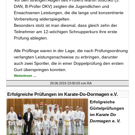
Vor den strengen Augen des Prüfers Martin Joschko (5.
DAN, B-Prüfer DKV) zeigten die Jugendlichen und
Erwachsenen Leistungen, die die lange und konzentrierte
Vorbereitung widerspiegelten.
Besonders stolz ist man diesmal, dass gleich zehn der
Teilnehmer am 12-wöchigen Schnupperkurs ihre erste
Prüfung ablegten.
Alle Prüflinge waren in der Lage, die nach Prüfungsordnung
verlangten Leistungsnachweise zu erbringen, darunter
auch zwei Sportler, die in einer Doppelprüfung den ersten
Gurt überspringen konnten.
Erfolgreiche
Weiterlesen …
Prüfungen
im
29.06.2019 23:00:03
von RA
Karate-
Do-
Dormagen
Erfolgreiche Prüfungen im Karate-Do-Dormagen e.V.
e.V.
Erfolgreiche
Gürtelprüfungen
im
Karate Do
Dormagen e. V.