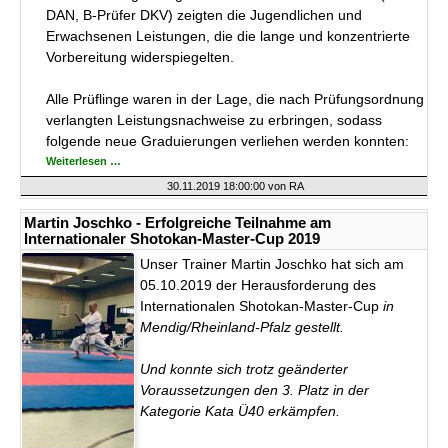
DAN, B-Prüfer DKV) zeigten die Jugendlichen und
Erwachsenen Leistungen, die die lange und konzentrierte
Vorbereitung widerspiegelten.
Alle Prüflinge waren in der Lage, die nach Prüfungsordnung
verlangten Leistungsnachweise zu erbringen, sodass
folgende neue Graduierungen verliehen werden konnten:
Erfolgreiche
Weiterlesen …
Prüfungen
im
30.11.2019 18:00:00
von RA
Karate-
Do-
Dormagen
Martin Joschko - Erfolgreiche Teilnahme am
e.V.
Internationaler Shotokan-Master-Cup 2019
Unser Trainer Martin Joschko hat sich am
05.10.2019 der Herausforderung des
Internationalen Shotokan-Master-Cup
in
Mendig/Rheinland-Pfalz gestellt.
Und konnte sich trotz geänderter
Voraussetzungen den 3. Platz in der
Kategorie Kata Ü40 erkämpfen.