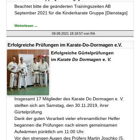
Beachtet bitte die geänderten Trainingszeiten AB
September 2021 für die Kinderkarate Gruppe [Dienstags]
-
Weiterlesen …
ACHTUNG
- Geänderte
09.08.2021 18:18:57
von RA
Trainingszeiten
für
die
Erfolgreiche Prüfungen im Karate-Do-Dormagen e.V.
Kinderkarate
Gruppe
Erfolgreiche Gürtelprüfungen
[Dienstags]
im
Karate Do Dormagen e. V.
Insgesamt 17 Mitglieder des Karate Do Dormagen e. V.
stellten sich am Samstag, den 30.11.2019, ihrer
Gürtelprüfung.
Dank der guten Vorarbeit vieler ehrenamtlicher Helfer
begannen die Prüfungen nach einem gemeinsamen
Aufwärmen pünktlich um 11:00 Uhr.
Vor den strengen Augen des Prüfers Martin Joschko (5.