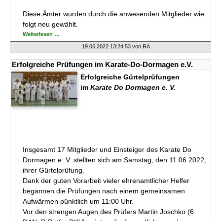
Diese Ämter wurden durch die anwesenden Mitglieder wie
folgt neu gewählt.
Karate-
Weiterlesen …
Do
Dormagen
19.06.2022 13:24:53
von RA
e.V.
unter
neuer
Erfolgreiche Prüfungen im Karate-Do-Dormagen e.V.
Leitung
Erfolgreiche Gürtelprüfungen
im
Karate Do Dormagen e. V.
Insgesamt 17 Mitglieder und Einsteiger des Karate Do
Dormagen e. V. stellten sich am Samstag, den 11.06.2022,
ihrer Gürtelprüfung.
Dank der guten Vorarbeit vieler ehrenamtlicher Helfer
begannen die Prüfungen nach einem gemeinsamen
Aufwärmen pünktlich um 11:00 Uhr.
Vor den strengen Augen des Prüfers Martin Joschko (6.