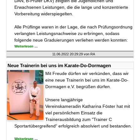
DAN, B-Prüfer DKV) zeigten die Jugendlichen und
Erwachsenen Leistungen, die die lange und konzentrierte
Vorbereitung widerspiegelten.
Alle Prüflinge waren in der Lage, die nach Prüfungsordnung
verlangten Leistungsnachweise zu erbringen, sodass
folgende neue Graduierungen verliehen werden konnten:
Erfolgreiche
Weiterlesen …
Prüfungen
im
11.06.2022 20:29:29
von RA
Karate-
Do-
Dormagen
Neue Trainerin bei uns im Karate-Do-Dormagen
e.V.
Mit Freude dürfen wir verkünden, dass wir
eine neue Trainerin bei uns im Karate-Do-
Dormagen e.V. begrüßen dürfen.
Unsere langjährige
Vereinskameradin Katharina Föster hat mit
viel persönlichem Einsatz die
Trainerausbildung zum "Trainer C
Sportartübergreifend“ erfolgreich absolviert und bestanden.
Neue
Weiterlesen …