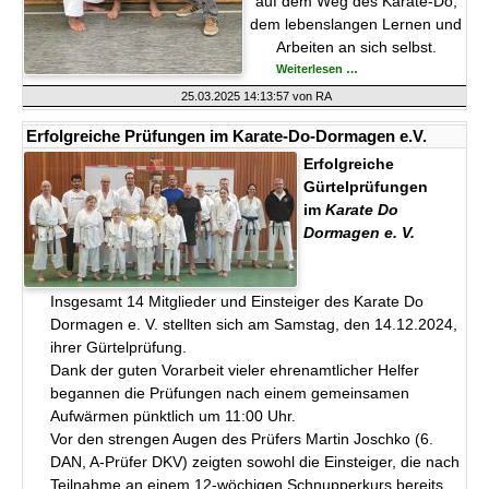
auf dem Weg des Karate-Do,
dem lebenslangen Lernen und
Arbeiten an sich selbst.
Erfolgreiche
Weiterlesen …
Prüfung
zum
25.03.2025 14:13:57
von RA
2.DAN
für
Elmar
Erfolgreiche Prüfungen im Karate-Do-Dormagen e.V.
Erfolgreiche
Gürtelprüfungen
im
Karate Do
Dormagen e. V.
Insgesamt 14 Mitglieder und Einsteiger des Karate Do
Dormagen e. V. stellten sich am Samstag, den 14.12.2024,
ihrer Gürtelprüfung.
Dank der guten Vorarbeit vieler ehrenamtlicher Helfer
begannen die Prüfungen nach einem gemeinsamen
Aufwärmen pünktlich um 11:00 Uhr.
Vor den strengen Augen des Prüfers Martin Joschko (6.
DAN, A-Prüfer DKV) zeigten sowohl die Einsteiger, die nach
Teilnahme an einem 12-wöchigen Schnupperkurs bereits