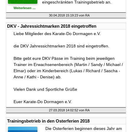
eingeschränkten Trainingsbetrieb an.
Trainingsbetrieb
Weiterlesen …
in
den
30.04.2018 15:19:23
von RA
Pfingstferien
2018
DKV - Jahressichtmarken 2018 eingetroffen
Liebe Mitglieder des Karate-Do Dormagen e.V.
die DKV Jahressichtmarken 2018 sind eingetroffen.
Bitte gebt eure DKV Pässe im Training beim jeweiligen
Trainer im Erwachsenenbereich (Martin / Sandy / Michael /
Elmar) oder im Kinderbereich (Lukas / Richard / Sascha -
Anne / Kathi - Denise) ab.
Vielen Dank und Sportliche Grüße
Euer Karate-Do Dormagen e.V.
27.03.2018 14:02:52
von RA
Trainingsbetrieb in den Osterferien 2018
Die Osterferien beginnen dieses Jahr am