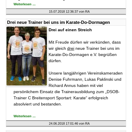
Erfolgreiche
Weiterlesen …
Prüfungen
im
15.07.2018 12:36:37
von RA
Karate-
Do-
Dormagen
Drei neue Trainer bei uns im Karate-Do-Dormagen
e.V.
Drei auf einen Streich
Mit Freude dürfen wir verkünden, dass
wir gleich
drei
neue Trainer bei uns im
Karate-Do-Dormagen e.V. begrüßen
dürfen.
Unsere langjährigen Vereinskameraden
Denise Fuhrmann, Lukas Paklinski und
Richard Annus haben mit viel
persönlichem Einsatz die Trainerausbildung zum „DSOB-
Trainer C Breitensport Sportart: Karate“ erfolgreich
absolviert und bestanden.
Drei
Weiterlesen …
neue
Trainer
24.06.2018 17:01:46
von RA
bei
uns