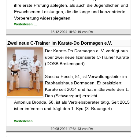
ihre erste Prüfung ablegten, als auch die Jugendlichen und
Erwachsenen Leistungen, die die lange und konzentrierte
Vorbereitung widerspiegelten.
Erfolgreiche
Weiterlesen …
Prüfungen
im
15.12.2024 18:32:19
von RA
Karate-
Do-
Dormagen
Zwei neue C-Trainer im Karate-Do Dormagen e.V.
e.V.
Der Karate-Do Dormagen e. V. verfügt nun
über zwei neue lizensierte C-Trainer Karate
(DOSB Breitensport).
Sascha Hesch, 51, ist Verwaltungsleiter im
Raphaelshaus Dormagen. Er praktiziert
Karate seit 2014 und hat mittlerweile den 1.
Dan (Schwarzgurt) erreicht.
Antonius Brodda, 58, ist als Vertriebsberater tätig. Seit 2015
ist er im Verein und trägt den 1. Kyu (3. Braungurt).
Zwei
Weiterlesen …
neue
C-
19.08.2024 17:34:43
von RA
Trainer
im