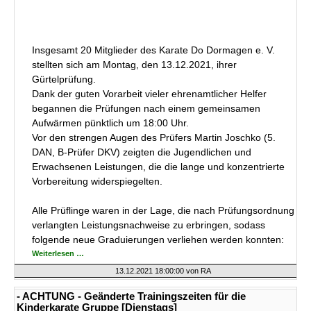
Insgesamt 20 Mitglieder des Karate Do Dormagen e. V.
stellten sich am Montag, den 13.12.2021, ihrer
Gürtelprüfung.
Dank der guten Vorarbeit vieler ehrenamtlicher Helfer
begannen die Prüfungen nach einem gemeinsamen
Aufwärmen pünktlich um 18:00 Uhr.
Vor den strengen Augen des Prüfers Martin Joschko (5.
DAN, B-Prüfer DKV) zeigten die Jugendlichen und
Erwachsenen Leistungen, die die lange und konzentrierte
Vorbereitung widerspiegelten.
Alle Prüflinge waren in der Lage, die nach Prüfungsordnung
verlangten Leistungsnachweise zu erbringen, sodass
folgende neue Graduierungen verliehen werden konnten:
Erfolgreiche
Weiterlesen …
Prüfungen
im
13.12.2021 18:00:00
von RA
Karate-
Do-
Dormagen
- ACHTUNG - Geänderte Trainingszeiten für die
e.V.
Kinderkarate Gruppe [Dienstags]