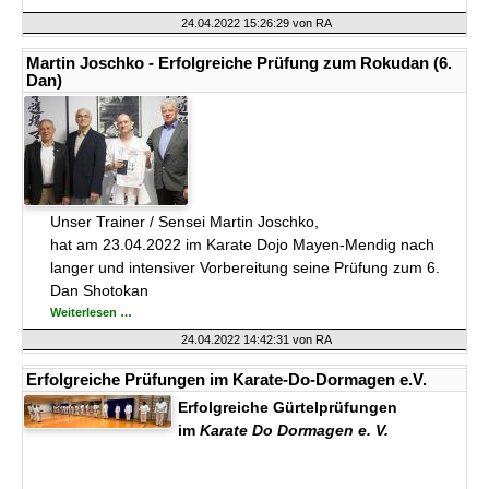
Trainerin
bei
24.04.2022 15:26:29
von RA
uns
im
Karate-
Martin Joschko - Erfolgreiche Prüfung zum Rokudan (6.
Do-
Dan)
Dormagen
Unser Trainer / Sensei Martin Joschko,
hat am 23.04.2022 im Karate Dojo Mayen-Mendig nach
langer und intensiver Vorbereitung seine Prüfung zum 6.
Dan Shotokan
Martin
Weiterlesen …
Joschko
-
24.04.2022 14:42:31
von RA
Erfolgreiche
Prüfung
zum
Erfolgreiche Prüfungen im Karate-Do-Dormagen e.V.
Rokudan
(6.
Erfolgreiche Gürtelprüfungen
Dan)
im
Karate Do Dormagen e. V.