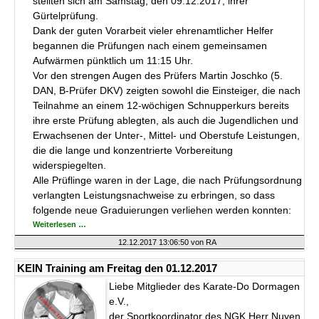
stellten sich am Samstag, den 09.12.2017, ihrer
Gürtelprüfung.
Dank der guten Vorarbeit vieler ehrenamtlicher Helfer
begannen die Prüfungen nach einem gemeinsamen
Aufwärmen pünktlich um 11:15 Uhr.
Vor den strengen Augen des Prüfers Martin Joschko (5.
DAN, B-Prüfer DKV) zeigten sowohl die Einsteiger, die nach
Teilnahme an einem 12-wöchigen Schnupperkurs bereits
ihre erste Prüfung ablegten, als auch die Jugendlichen und
Erwachsenen der Unter-, Mittel- und Oberstufe Leistungen,
die die lange und konzentrierte Vorbereitung
widerspiegelten.
Alle Prüflinge waren in der Lage, die nach Prüfungsordnung
verlangten Leistungsnachweise zu erbringen, so dass
folgende neue Graduierungen verliehen werden konnten:
Erfolgreiche
Weiterlesen …
Prüfungen
im
12.12.2017 13:06:50
von RA
Karate-
Do-
Dormagen
KEIN Training am Freitag den 01.12.2017
e.V.
Liebe Mitglieder des Karate-Do Dormagen
e.V.,
der Sportkoordinator des NGK Herr Nuyen