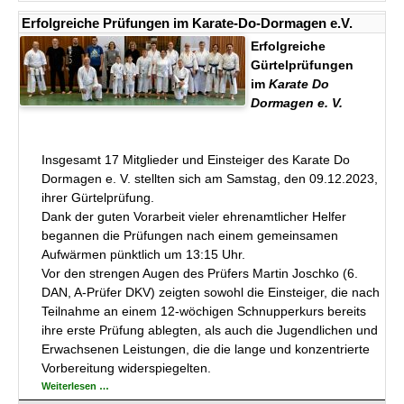
Do-
Dormagen
Erfolgreiche Prüfungen im Karate-Do-Dormagen e.V.
e.V.
Erfolgreiche
Gürtelprüfungen
im
Karate Do
Dormagen e. V.
Insgesamt 17 Mitglieder und Einsteiger des Karate Do
Dormagen e. V. stellten sich am Samstag, den 09.12.2023,
ihrer Gürtelprüfung.
Dank der guten Vorarbeit vieler ehrenamtlicher Helfer
begannen die Prüfungen nach einem gemeinsamen
Aufwärmen pünktlich um 13:15 Uhr.
Vor den strengen Augen des Prüfers Martin Joschko (6.
DAN, A-Prüfer DKV) zeigten sowohl die Einsteiger, die nach
Teilnahme an einem 12-wöchigen Schnupperkurs bereits
ihre erste Prüfung ablegten, als auch die Jugendlichen und
Erwachsenen Leistungen, die die lange und konzentrierte
Vorbereitung widerspiegelten.
Erfolgreiche
Weiterlesen …
Prüfungen