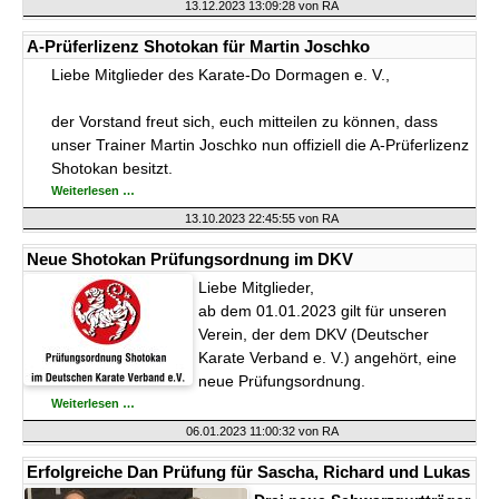
im
13.12.2023 13:09:28
von RA
Karate-
Do-
Dormagen
A-Prüferlizenz Shotokan für Martin Joschko
e.V.
Liebe Mitglieder des Karate-Do Dormagen e. V.,
der Vorstand freut sich, euch mitteilen zu können, dass
unser Trainer Martin Joschko nun offiziell die A-Prüferlizenz
Shotokan besitzt.
A-
Weiterlesen …
Prüferlizenz
Shotokan
13.10.2023 22:45:55
von RA
für
Martin
Joschko
Neue Shotokan Prüfungsordnung im DKV
Liebe Mitglieder,
ab dem 01.01.2023 gilt für unseren
Verein, der dem DKV (Deutscher
Karate Verband e. V.) angehört, eine
neue Prüfungsordnung.
Neue
Weiterlesen …
Shotokan
Prüfungsordnung
06.01.2023 11:00:32
von RA
im
DKV
Erfolgreiche Dan Prüfung für Sascha, Richard und Lukas