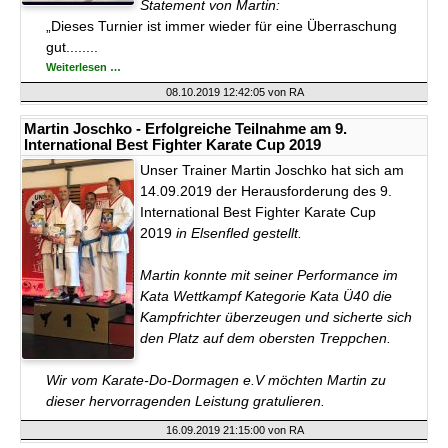
Statement von Martin:
„Dieses Turnier ist immer wieder für eine Überraschung
gut........
Martin
Weiterlesen …
Joschko
-
08.10.2019 12:42:05
von RA
Erfolgreiche
Teilnahme
am
Martin Joschko - Erfolgreiche Teilnahme am 9.
Internationaler
International Best Fighter Karate Cup 2019
Shotokan-
Master-
Unser Trainer Martin Joschko hat sich am
Cup
2019
14.09.2019 der Herausforderung des 9.
International Best Fighter Karate Cup
2019
in Elsenfled gestellt.
Martin konnte mit seiner Performance im
Kata Wettkampf Kategorie Kata Ü40 die
Kampfrichter überzeugen und sicherte sich
den Platz auf dem obersten Treppchen.
Wir vom Karate-Do-Dormagen e.V möchten Martin zu
dieser hervorragenden Leistung gratulieren.
16.09.2019 21:15:00
von RA