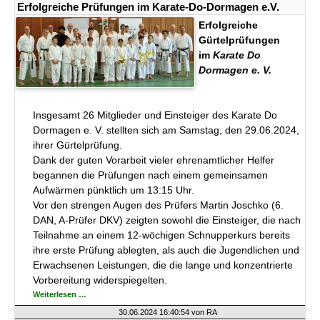
Karate-
Erfolgreiche Prüfungen im Karate-Do-Dormagen e.V.
Do
Dormagen
Erfolgreiche
e.V.
Gürtelprüfungen
im
Karate Do
Dormagen e. V.
Insgesamt 26 Mitglieder und Einsteiger des Karate Do
Dormagen e. V. stellten sich am Samstag, den 29.06.2024,
ihrer Gürtelprüfung.
Dank der guten Vorarbeit vieler ehrenamtlicher Helfer
begannen die Prüfungen nach einem gemeinsamen
Aufwärmen pünktlich um 13:15 Uhr.
Vor den strengen Augen des Prüfers Martin Joschko (6.
DAN, A-Prüfer DKV) zeigten sowohl die Einsteiger, die nach
Teilnahme an einem 12-wöchigen Schnupperkurs bereits
ihre erste Prüfung ablegten, als auch die Jugendlichen und
Erwachsenen Leistungen, die die lange und konzentrierte
Vorbereitung widerspiegelten.
Erfolgreiche
Weiterlesen …
Prüfungen
im
30.06.2024 16:40:54
von RA
Karate-