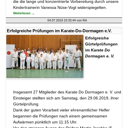
die die lange und konzentrierte Vorbereitung durch unsere
Kindertrainerin Vanessa Nüse-Vogt widerspiegelten.
Erfolgreiche
Weiterlesen …
Interne
Prüfungen
04.07.2019 23:33:44
von RA
im
Karate-
Do-
Erfolgreiche Prüfungen im Karate-Do-Dormagen e.V.
Dormagen
e.V.
Erfolgreiche
Gürtelprüfungen
im
Karate Do
Dormagen e. V.
Insgesamt 27 Mitglieder des Karate Do Dormagen e. V. und
Einsteiger stellten sich am Samstag, den 29.06.2019, ihrer
Gürtelprüfung.
Dank der guten Vorarbeit vieler ehrenamtlicher Helfer
begannen die Prüfungen nach einem gemeinsamen
Aufwärmen pünktlich um 11:15 Uhr.