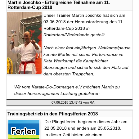
im
Martin Joschko - Erfolgreiche Teilnahme am 11.
Karate-
Rotterdam-Cup 2018
Do-
Dormagen
Unser Trainer Martin Joschko hat sich am
03.06.2018 der Herausforderung des 11.
Rotterdam-Cup 2018
in
Rotterdam/Niederlande gestellt.
Nach einer fast einjährigen Wettkampfpause
konnte Martin mit seiner Performance im
Kata Wettkampf die Kampfrichter
überzeugen und sicherte sich den Platz auf
dem obersten Treppchen.
Wir vom Karate-Do-Dormagen e.V möchten Martin zu
dieser hervorragenden Leistung gratulieren.
07.06.2018 13:47:42
von RA
Trainingsbetrieb in den Pfingstferien 2018
Die Pfingstferien beginnen dieses Jahr am
22.05.2018 und enden am 25.05.2018.
In dieser Zeit bieten wir einen