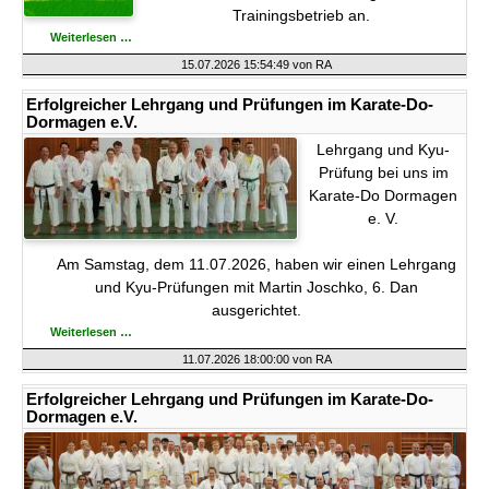
Trainingsbetrieb an.
Trainingsbetrieb
Weiterlesen …
in
den
15.07.2026 15:54:49
von RA
Sommerferien
2026
Erfolgreicher Lehrgang und Prüfungen im Karate-Do-
Dormagen e.V.
Lehrgang und Kyu-
Prüfung bei uns im
Karate-Do Dormagen
e. V.
Am Samstag, dem 11.07.2026, haben wir einen Lehrgang
und Kyu-Prüfungen mit Martin Joschko, 6. Dan
ausgerichtet.
Erfolgreicher
Weiterlesen …
Lehrgang
und
11.07.2026 18:00:00
von RA
Prüfungen
im
Karate-
Erfolgreicher Lehrgang und Prüfungen im Karate-Do-
Do-
Dormagen e.V.
Dormagen
e.V.