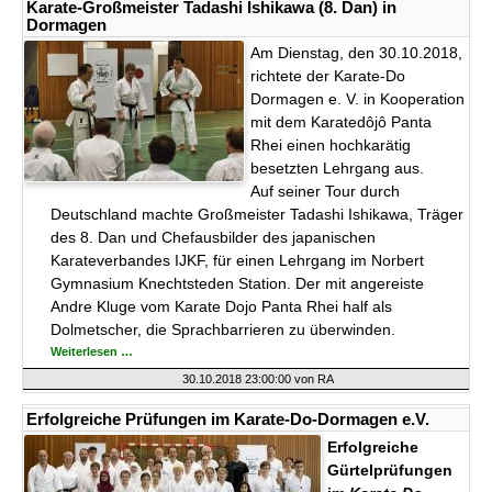
Dormagen
Karate-Großmeister Tadashi Ishikawa (8. Dan) in
e.V.
Dormagen
Am Dienstag, den 30.10.2018,
richtete der Karate-Do
Dormagen e. V. in Kooperation
mit dem Karatedôjô Panta
Rhei einen hochkarätig
besetzten Lehrgang aus.
Auf seiner Tour durch
Deutschland machte Großmeister Tadashi Ishikawa, Träger
des 8. Dan und Chefausbilder des japanischen
Karateverbandes IJKF, für einen Lehrgang im Norbert
Gymnasium Knechtsteden Station. Der mit angereiste
Andre Kluge vom Karate Dojo Panta Rhei half als
Dolmetscher, die Sprachbarrieren zu überwinden.
Karate-
Weiterlesen …
Großmeister
Tadashi
30.10.2018 23:00:00
von RA
Ishikawa
(8.
Dan)
Erfolgreiche Prüfungen im Karate-Do-Dormagen e.V.
in
Dormagen
Erfolgreiche
Gürtelprüfungen