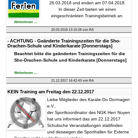
26.03.2018 und enden am 07.04.2018.
In dieser Zeit bieten wir einen
eingeschränkten Trainingsbetrieb an.
Trainingsbetrieb
Weiterlesen …
in
den
20.03.2018 13:10:28
von RA
Osterferien
2018
- ACHTUNG - Geänderte Trainingszeiten für die Sho-
Drachen-Schule und Kinderkarate [Donnerstags]
Beachtet bitte die geänderten Trainingszeiten für die
Sho-Drachen-Schule und Kinderkarate [Donnerstags]
-
Weiterlesen …
ACHTUNG
-
21.12.2017 16:42:43
von RA
Geänderte
Trainingszeiten für
die
KEIN Training am Freitag den 22.12.2017
Sho-
Drachen-
Liebe Mitglieder des Karate-Do Dormagen
Schule
und
e.V.,
Kinderkarate
der Sportkoordinator des NGK Herr Nuyen
[Donnerstags]
hat uns informiert das am 22.12.2017
Schulische Veranstaltungen stattfinden
und deswegen die Sporthallen für Externe