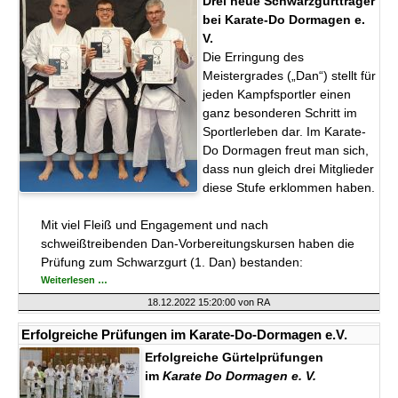
Drei neue Schwarzgurtträger
bei Karate-Do Dormagen e.
V.
Die Erringung des
Meistergrades („Dan“) stellt für
jeden Kampfsportler einen
ganz besonderen Schritt im
Sportlerleben dar. Im Karate-
Do Dormagen freut man sich,
dass nun gleich drei Mitglieder
diese Stufe erklommen haben.
Mit viel Fleiß und Engagement und nach
schweißtreibenden Dan-Vorbereitungskursen haben die
Prüfung zum Schwarzgurt (1. Dan) bestanden:
Erfolgreiche
Weiterlesen …
Dan
Prüfung
18.12.2022 15:20:00
von RA
für
Sascha,
Richard
Erfolgreiche Prüfungen im Karate-Do-Dormagen e.V.
und
Lukas
Erfolgreiche Gürtelprüfungen
im
Karate Do Dormagen e. V.