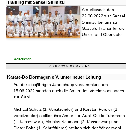
Dormagen
Training mit Sensei Shimizu
e.V.
Am Mittwoch den
22.06.2022 war Sensei
Shimizu bei uns zu
Gast als Trainer für die
Unter- und Oberstufe.
Training
Weiterlesen …
mit
Sensei
23.06.2022 16:00:00
von RA
Shimizu
Karate-Do Dormagen e.V. unter neuer Leitung
Auf der diesjährigen Jahreshauptversammlung am
15.06.2022 standen auch die Ämter des Vereinsvorstandes
zur Wahl.
Michael Schulz (1. Vorsitzender) und Karsten Förster (2.
Vorsitzender) stellten ihre Ämter zur Wahl. Guido Fuhrmann
(1. Kassenwart), Mathias Naumann (2. Kassenwart) und
Dieter Bohn (1. Schriftführer) stellten sich der Wiederwahl